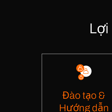
Lợi
New Ener
China
Đào tạo &
Philippines
Uganda
Hướng dẫn
USA- New Yor