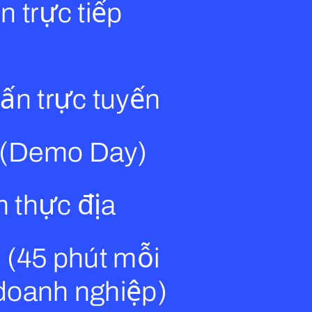
n trực tiếp
uấn trực tuyến
 (Demo Day)
 thực địa
n (45 phút mỗi
doanh nghiệp)