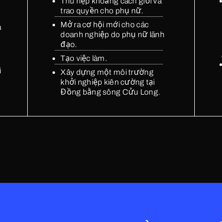
Thu hẹp khoảng cách giới và
trao quyền cho phụ nữ.
Mở ra cơ hội mới cho các
a
we run with our partners
doanh nghiệp do phụ nữ lãnh
đạo.
ergy Lab
Nigeria - Clean Technology Hub
.
Tạo việc làm.
ewables First
UAE - Hub71
i
Xây dựng một môi trường
khởi nghiệp kiên cường tại
Back to g
Đồng bằng sông Cửu Long.