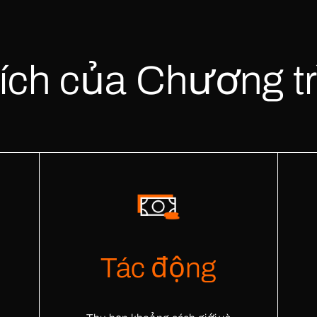
 ích của Chương tr
gy Nexus programs
Indonesia
Tác động
Thailand
USA - California
k
Vietnam