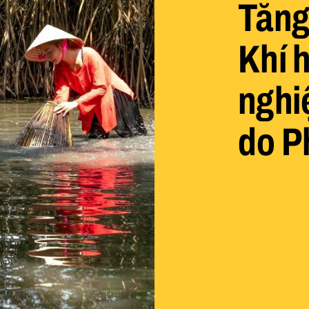
Tăng
Khí 
nghi
do P