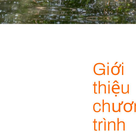
Giới
thiệu
chươ
trình