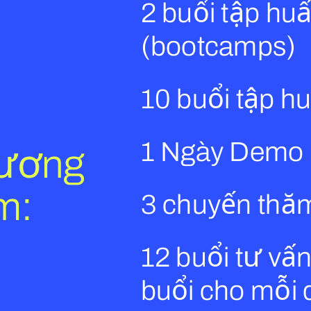
2 buổi tập huấ
(bootcamps)
10 buổi tập h
1 Ngày Demo
hương
m:
3 chuyến thăm
12 buổi tư vấ
buổi cho mỗi 