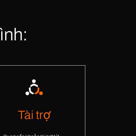
ình:
Tài trợ