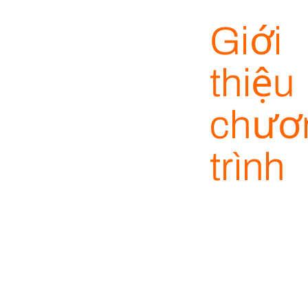
Giới
thiệu
chươ
trình