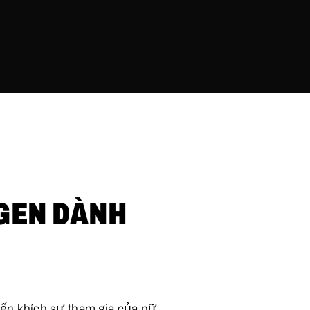
GEN DÀNH
ến khích sự tham gia của nữ