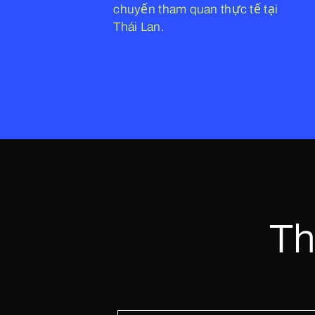
chuyến tham quan thực tế tại
Thái Lan.
Th
New Ener
China
Philippines
Uganda
USA- New Yor