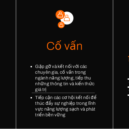
we run with our partners
ergy Lab
Nigeria - Clean Technology Hub
ewables First
UAE - Hub71
Cố vấn
Back to g
Gặp gỡ và kết nối với các
chuyên gia, cố vấn trong
ngành năng lượng, tiếp thu
những thông tin và kiến thức
giá trị
Tiếp cận các cơ hội kết nối để
thúc đẩy sự nghiệp trong lĩnh
vực năng lượng sạch và phát
triển bền vững